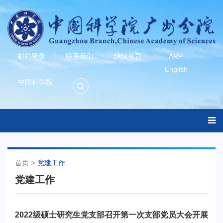
邮箱登录
联系我们
继续教育
ARP
English
中国科学院
首页
党建工作
党建工作
2022级硕士研究生党支部召开第一次支部党员大会开展