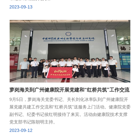
2023-09-13
萝岗海关到广州健康院开展党建和“红桥共筑”工作交流
9月5日，萝岗海关党委书记、关长刘化冰率队到广州健康院开
展党建共建工作交流和“红桥共筑”送服务上门活动。健康院党委
副书记、纪委书记侯红明接待了来宾。活动由健康院技术支撑
党支部书记陈朝明主持。
2023-09-12