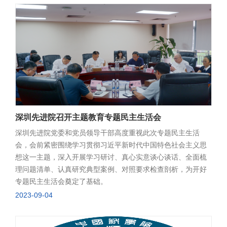
广东、中国科学院重要讲话和重要指示精神，深刻领悟“两个确
立”的决定性意义，增强“四个意识”、坚定“四个自信”、做到“两
个维护”，牢固树立正确的权力观、政绩观、事业观，增强责任
感、使命感、光荣感，永葆“闯”的精神、“创”的劲头、“干”的作
风，努力在新时代新征程展现新气象、干出新业绩。 与会人员
先后到海丰红宫红场旧址纪念馆、彭湃烈士故居参观学习，重
温革命历史，深刻感悟彭湃等革命先烈坚定的共产主义信仰和
敢为人先无私奉献的精神。会议集中观看了廉政教育片《一体
推进不敢腐不能腐不想腐》，教育片从违纪违法案件特点、产
生原因及警示意义等方面进行剖析，内容深刻、发人深省，给
深圳先进院召开主题教育专题民主生活会
与会人员敲响了拒腐防变的警钟。观看结束后，大家深受触
深圳先进院党委和党员领导干部高度重视此次专题民主生活
动，纷纷表示将深刻汲取教训，常怀敬畏之心，时刻敬畏党纪
会，会前紧密围绕学习贯彻习近平新时代中国特色社会主义思
国法，真正做到知敬畏、存戒惧、守底线，在履职尽责中坚守
想这一主题，深入开展学习研讨、真心实意谈心谈话、全面梳
思想防线，做到防微杜渐、警钟长鸣。 在分党组理论学习中心
理问题清单、认真研究典型案例、对照要求检查剖析，为开好
组专题学习（扩大）会上，广州分院分党组书记、院长陈广浩
专题民主生活会奠定了基础。
作《深入学习领会习近平总书记关于党的建设重要思想加强分
2023-09-04
院机关作风建设提高干部履职能力》专题辅导报告，全面深刻
阐述了习近平总书记关于党的建设重要思想的主要内涵和重大
意义，传达了中国科学院2023年夏季党组扩大会精神，并结合