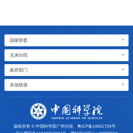
基层调研，切实解决问题，推动分院系统单位改革创新发展，
为职工群众工作生活排忧解难。 专题学习会现场 现场参观学
习
国家部委
兄弟分院
政府部门
其他链接
版权所有 © 中国科学院广州分院
粤ICP备14001729号