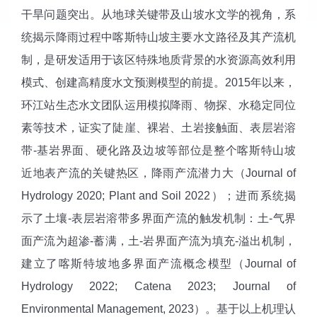
干旱问题突出。从地球关键带及山坡水文学的视角，系
统揭示降雨过程中喀斯特山坡主要水文路径及其产流机
制，是研发适用于该区特殊地质背景的水资源高效利用
模式、创建高精度水文预测模型的前提。2015年以来，
环江站生态水文团队运用模拟降雨、物探、水稳定同位
素等技术，证实了陡崖、裸岩、土岩接触面、表层岩溶
带-基岩界面、硬化路及边坡等部位是整个喀斯特山坡
近地表产流的关键热区，降雨产流潜力大（Journal of
Hydrology 2020; Plant and Soil 2022）；进而系统揭
示了土壤-表层岩溶带多界面产流的触发机制：土-气界
面产流为超渗-蓄满，土-岩界面产流为填充-溢出机制，
建立了喀斯特坡地多界面产流概念模型（Journal of
Hydrology 2022; Catena 2023; Journal of
Environmental Management, 2023）。基于以上机理认