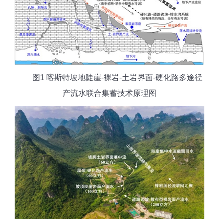
图1 喀斯特坡地陡崖-裸岩-土岩界面-硬化路多途径
产流水联合集蓄技术原理图