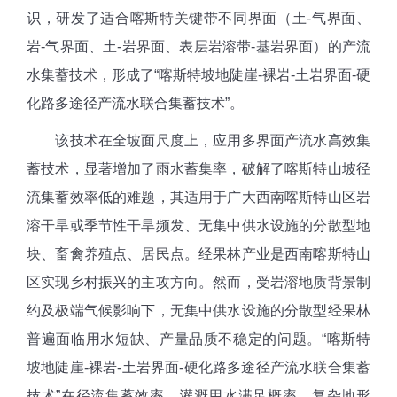
识，研发了适合喀斯特关键带不同界面（土-气界面、
岩-气界面、土-岩界面、表层岩溶带-基岩界面）的产流
水集蓄技术，形成了“喀斯特坡地陡崖-裸岩-土岩界面-硬
化路多途径产流水联合集蓄技术”。
该技术在全坡面尺度上，应用多界面产流水高效集
蓄技术，显著增加了雨水蓄集率，破解了喀斯特山坡径
流集蓄效率低的难题，其适用于广大西南喀斯特山区岩
溶干旱或季节性干旱频发、无集中供水设施的分散型地
块、畜禽养殖点、居民点。经果林产业是西南喀斯特山
区实现乡村振兴的主攻方向。然而，受岩溶地质背景制
约及极端气候影响下，无集中供水设施的分散型经果林
普遍面临用水短缺、产量品质不稳定的问题。“喀斯特
坡地陡崖-裸岩-土岩界面-硬化路多途径产流水联合集蓄
技术”在径流集蓄效率、灌溉用水满足概率、复杂地形