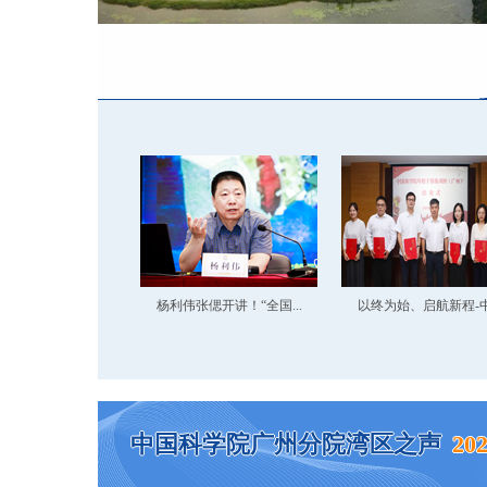
杨利伟张偲开讲！“全国...
以终为始、启航新程-中.
中国科学院广州分院湾区之声
20