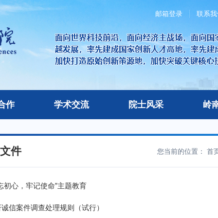
邮箱登录
联系我
合作
学术交流
院士风采
岭
文件
您当前的位置：
首
忘初心，牢记使命”主题教育
研诚信案件调查处理规则（试行）