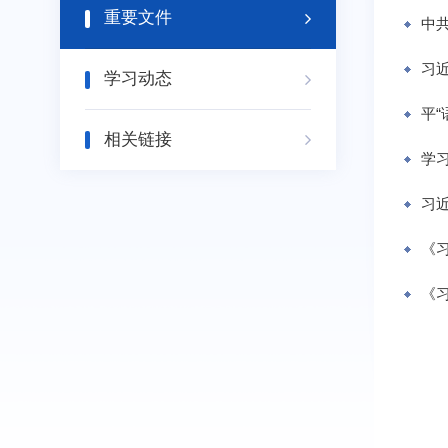
重要文件
中
习
学习动态
平“
相关链接
学
习
《
《