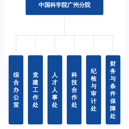
中国科学院广州分院
财
纪
务
综
党
人
科
检
与
合
建
才
技
与
条
办
工
人
合
审
件
公
作
事
作
计
保
室
处
处
处
处
障
处