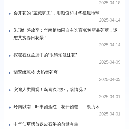
2025-04-18
会开花的 “宝藏矿工”，用颜值和才华征服地球
2025-04-14
朱顶红盛放季：华南植物园自主选育40种新品荟萃，邀
您共赏春日花景！
2025-04-14
探秘石豆兰属中的“眼镜蛇姐妹花”
2025-04-09
翡翠缀琼枝 火焰舞苍穹
2025-04-09
突遭人类围观！鸟喜欢吃虾，啥情况？
2025-04-01
岭南以南，叶事如酒红，花开如谜——铁力木
2025-04-01
中华仙草榜首铁皮石斛的前世今生