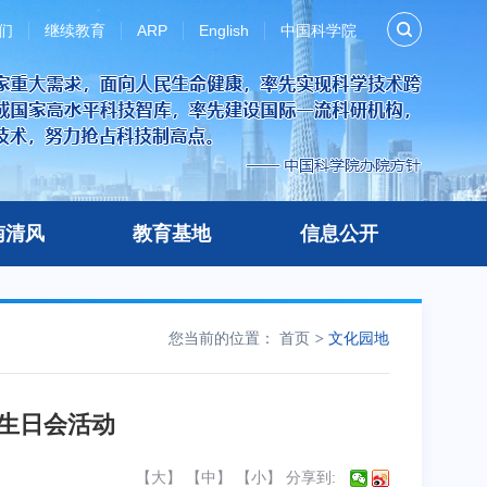
们
继续教育
ARP
English
中国科学院
南清风
教育基地
信息公开
您当前的位置：
首页
文化园地
生日会活动
【
大
】 【
中
】 【
小
】
分享到: