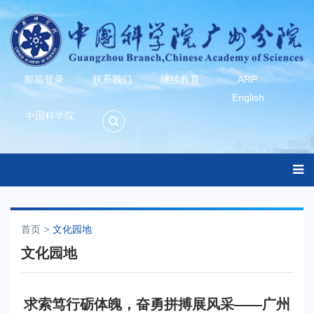
邮箱登录
联系我们
继续教育
ARP
English
中国科学院
首页
文化园地
文化园地
求索笃行砺体魄，奋勇拼搏展风采——广州