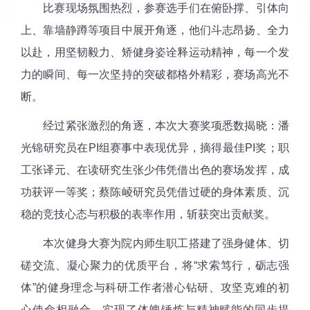
比赛现场氛围热烈，参赛选手们在俯卧撑、引体向
上、靠墙静蹲等项目中展开角逐，他们斗志昂扬、全力
以赴，用坚韧毅力、矫健身姿诠释运动精神，每一个发
力的瞬间、每一次坚持的突破都格外精彩，赛场高光不
断。
经过紧张激烈的角逐，本次大赛奖项悉数揭晓：潘
光锦研究员在PI组赛事中表现优异，摘得最佳PI奖；职
工张译元、在读研究生张少伟凭借出色的赛场发挥，成
功获评一等奖；蔡陈崚研究员凭借过硬的身体素质、沉
稳的竞技心态与积极的表率作用，斩获突出贡献奖。
本次健身大赛为院内师生职工搭建了强身健体、切
磋交流、凝心聚力的优质平台，将“求索笃行，砺志强
体”的健身理念与科研工作者潜心钻研、攻坚克难的初
心使命相融合，实现了体魄锤炼与精神赋能的同步提