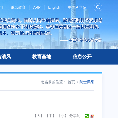
们
继续教育
ARP
English
中国科学院
南清风
教育基地
信息公开
您当前的位置：
首页
院士风采
【
大
】 【
中
】 【
小
】
分享到: