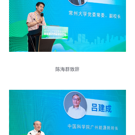
陈海群致辞