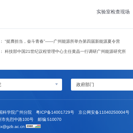
实验室检查现场
：
“挺膺担当，奋斗青春”——广州能源所举办第四届新能源夏令营
：
科技部中国21世纪议程管理中心主任黄晶一行调研广州能源研究所
院
政府部门
中国科学院广州分院
粤ICP备14001729号
京公网安备11040250004号
市先烈中路100号
邮编:510070
x@gzb.ac.cn