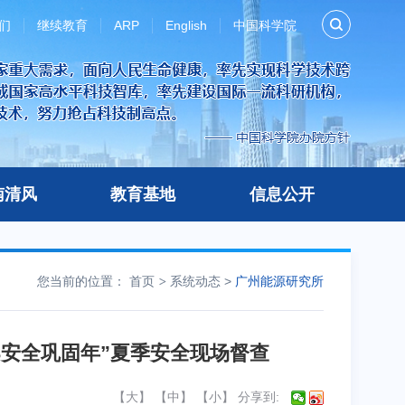
们
继续教育
ARP
English
中国科学院
南清风
教育基地
信息公开
您当前的位置：
首页
系统动态
>
广州能源研究所
3安全巩固年”夏季安全现场督查
【
大
】 【
中
】 【
小
】
分享到: