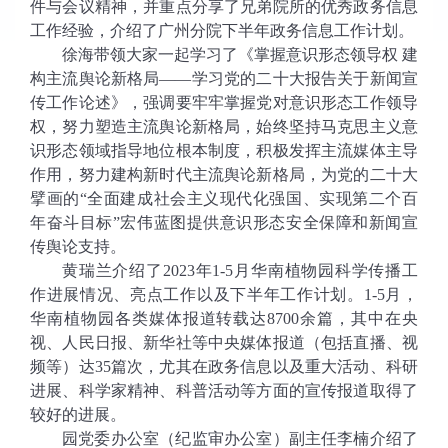
件与会议精神，并重点分享了兄弟院所的优秀政务信息
工作经验，介绍了广州分院下半年政务信息工作计划。
徐海带领大家一起学习了《掌握意识形态领导权
建
构主流舆论新格局
——
学习党的二十大报告关于新闻宣
传工作论述》，强调要牢牢掌握党对意识形态工作领导
权，努力塑造主流舆论新格局，始终坚持马克思主义意
识形态领域指导地位根本制度，积极发挥主流媒体主导
作用，努力建构新时代主流舆论新格局，为党的二十大
擘画的
“
全面建成社会主义现代化强国、实现第二个百
年奋斗目标
”
宏伟蓝图提供意识形态安全保障和新闻宣
传舆论支持。
黄瑞兰介绍了
2023
年
1-5
月华南植物园科学传播工
作进展情况、亮点工作以及下半年工作计划。
1-5
月，
华南植物园各类媒体报道转载达
8700
余篇，其中在央
视、人民日报、新华社等中央媒体报道（包括直播、视
频等）达
35
篇次，尤其在政务信息以及重大活动、科研
进展、科学家精神、科普活动等方面的宣传报道取得了
较好的进展。
园党委办公室
（
纪监审办公室）副主任李楠介绍了