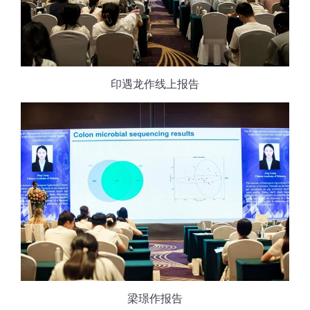
印遇龙作线上报告
梁璟作报告