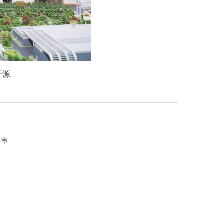
子源
评审