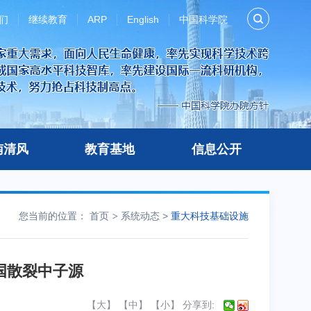
们
继续教育
ARP
English
中国科学院
南清风
教育基地
信息公开
您当前的位置：
首页
系统动态
>
重大科技基础设施
国散裂中子源
【
大
】 【
中
】 【
小
】
分享到: