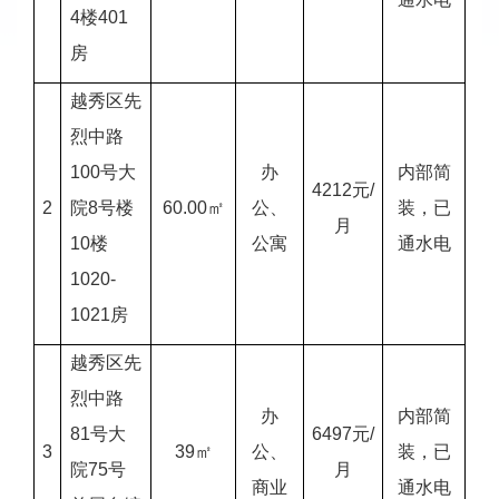
4楼401
房
越秀区先
烈中路
100号大
办
内部简
4212元/
2
院8号楼
60.00㎡
公、
装，已
月
10楼
公寓
通水电
1020-
1021房
越秀区先
烈中路
办
内部简
81号大
6497元/
3
39㎡
公、
装，已
院75号
月
商业
通水电