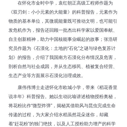
在怀化市金时中学，袁红朝正高级工程师作题为
《双刃剑：小小元素的大能量》的科普报告，元素作为
物质的基本单位，其微观能量既可推动文明，也可能引
发危机作为，报告还回顾一批杰出科学家以爱国奉献、
自主创新精神，助力中国核能事业崛起的故事；张浩研
究员作题为《石漠化：土地的“石化”之谜与绿色复苏计
划》的报告，介绍了我国南方石漠化分布情况及危害，
剖析自然与社会成因，并从生态移民、植被复合经营、
生态产业等方面展示石漠化治理成效。
康伟伟博士走进怀化市欧城小学，带来《稻花香里
说丰年》科普报告。她以生动比喻讲述植物授粉奥秘，
将花粉比作“微型炸弹”，揭秘其借助风与昆虫完成生命
传递的过程，为大家介绍水稻虽然花朵迷你，却藏
着“赶花粉”的独门绝技，以及人工授粉助力增产的科学