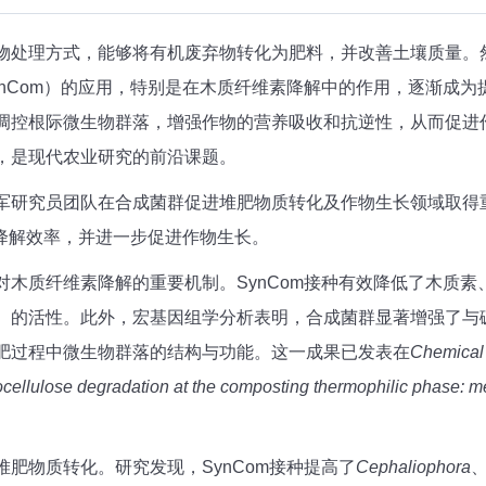
物处理方式，能够将有机废弃物转化为肥料，并改善土壤质量。
nCom）的应用，特别是在木质纤维素降解中的作用，逐渐成
调控根际微生物群落，增强作物的营养吸收和抗逆性，从而促进
，是现代农业研究的前沿课题。
军研究员团队在合成菌群促进堆肥物质转化及作物生长领域取得
素降解效率，并进一步促进作物生长。
对木质纤维素降解的重要机制。SynCom接种有效降低了木质
）的活性。此外，宏基因组学分析表明，合成菌群显著增强了与
肥过程中微生物群落的结构与功能。这一成果已发表在
Chemical 
cellulose degradation at the composting thermophilic phase: 
肥物质转化。研究发现，SynCom接种提高了
Cephaliophora