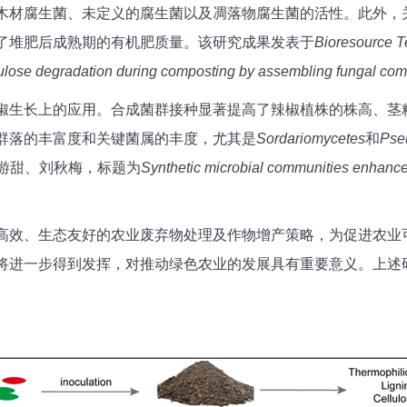
木材腐生菌、未定义的腐生菌以及凋落物腐生菌的活性。此外，
了堆肥后成熟期的有机肥质量。该研究成果发表于
Bioresource 
lulose degradation during composting by assembling fungal co
椒生长上的应用。合成菌群接种显著提高了辣椒植株的株高、茎
群落的丰富度和关键菌属的丰度，尤其是
Sordariomycetes
和
Pse
游甜、刘秋梅，标题为
Synthetic microbial communities enhance
高效、生态友好的农业废弃物处理及作物增产策略，为促进农业
将进一步得到发挥，对推动绿色农业的发展具有重要意义。上述