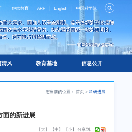
们
继续教育
ARP
English
中国科学院
南清风
教育基地
信息公开
您当前的位置：
首页
科研进展
方面的新进展
【
大
】 【
中
】 【
小
】
分享到: