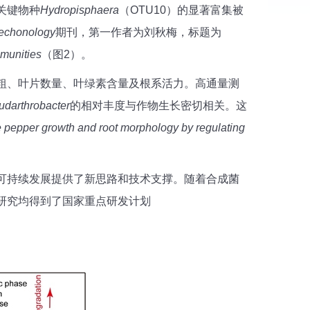
关键物种
Hydropisphaera
（OTU10）的显著富集被
Techonology
期刊，第一作者为刘秋梅，标题为
mmunities
（图2）。
粗、叶片数量、叶绿素含量及根系活力。高通量测
udarthrobacter
的相对丰度与作物生长密切相关。这
 pepper growth and root morphology by regulating
可持续发展提供了新思路和技术支撑。随着合成菌
研究均得到了国家重点研发计划