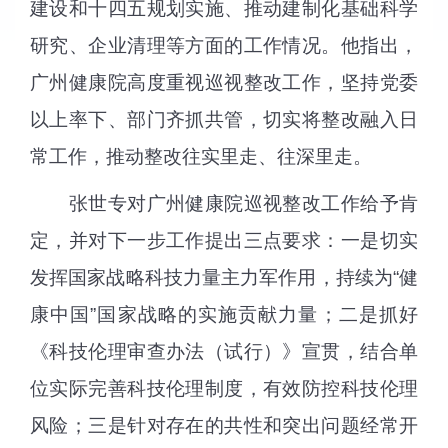
建设和十四五规划
实施
、推动建制化基础科学
研究、
企业清理等方面的工作情况。他指出，
广州
健康院高度重视巡视整改
工作
，坚持党委
以上率下、部门齐抓共管，切实将整改融入日
常工作，推动整改往实里走、往深里走。
张世专对
广州
健康院巡视整改工作给予肯
定，并
对
下一步工作
提出三点要求：一是
切实
发挥国家战略科技力量
主力军
作用，持续为“健
康中国”国家战略的实施贡献力量；二是
抓好
《科技伦理审查办法（试行）
》宣贯，结合
单
位
实际
完善科技伦理制度，
有效防控科技伦理
风险；三是
针对存在的
共性和
突出
问题
经常
开