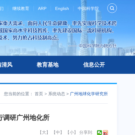
们
继续教育
ARP
English
中国科学院
南清风
教育基地
信息公开
您当前的位置：
首页
系统动态
>
广州地球化学研究所
行调研广州地化所
【
大
】 【
中
】 【
小
】
分享到: