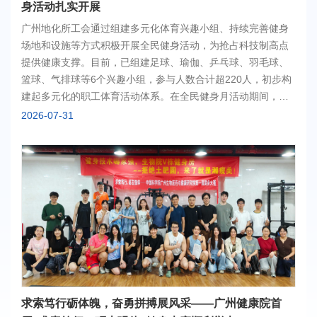
身活动扎实开展
广州地化所工会通过组建多元化体育兴趣小组、持续完善健身
场地和设施等方式积极开展全民健身活动，为抢占科技制高点
提供健康支撑。目前，已组建足球、瑜伽、乒乓球、羽毛球、
篮球、气排球等6个兴趣小组，参与人数合计超220人，初步构
建起多元化的职工体育活动体系。在全民健身月活动期间，各
类体育兴趣小组持续系统化、常态化组织开展特色体育活动，
2026-07-31
累计开展各类运动活动110余次，近千人次参加活动，有效调动
了职工参与体育运动的积极性。除专项兴趣小组活动外，健步
走、跑步、徒步、骑行、力量训练等日常运动项目也成为广大
职工的灵活健身选择，大家主动参与各类日常健身活动，全员
健身、主动运动的热情持续高涨。积极向上的运动氛围、良好
的身心状态，也为研究所各项科研工作高效、顺利开展筑牢了
身心基础，赋能科研攻关工作顺利开展。完善的硬件设施和充
足的经费保障，是职工体育工作长效开展的重要支撑。研究所
工会长期聚焦职工健身需求，在活动场地、专项经费等方面给
予持续、稳定的保障支持。今年以来，研究所持续升级优化体
育硬件设施，已顺利改造建成一块气排球专用场地，进一步满
求索笃行砺体魄，奋勇拼搏展风采——广州健康院首