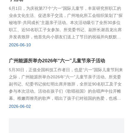
6月1日，为庆祝第77个“六一”国际儿童节，丰富研究所职工的
业余文化生活、促进亲子交流，广州地化所工会组织策划了“探
秘地学·共同成长”主题亲子活动。本次活动吸引了全所30多位
职工、近50名职工子女参加。所党委书记、副所长谢昌龙出席
并发表致辞，他首先向小朋友们送上了节日的祝福并向默默支
持研究所工作的职工家属们表示了衷心的感谢。他指出，所党
2026-06-10
委高度重视青年科技人才的成长，建立了以职工子女科普活动
为纽带的工作模式，推动形成科研人员家庭与研究所发展同向
广州能源所举办2026年“六一”儿童节亲子活动
同行的良性生态。活动由夏子墨、詹清诚等7位小朋友的朗诵
5月30日，正值全国科技工作者日，也是“六一”国际儿童节到来
《盛世中华》拉开序幕。小演员们精神饱满，声音洪亮，整齐
之际，广州能源所举办2026年“六一”儿童节亲子活动。所党委
的朗诵传递出对祖国深深的热爱。稚嫩却坚定的童声展现了新
副书记、纪委书记侯红明出席并致辞，全所近90名职工及子女
时代幼儿自信大方、昂扬向上的精神风貌。随后，张乐老师、
参与本次活动。活动在孩子们《歌唱祖国》的合唱声中拉开帷
李静老师以及华南国家植物园的王彤老师分别为孩子们做《中
幕。稚嫩而嘹亮的歌声，唱出了孩子们对祖国的热爱，也感染
国探月工程》《小小碳侦探：空气里的秘密》《食虫植物》等
了在场的每一位家长。侯红明代表所党委向小朋友们致以节日
2026-06-02
科普报告。老师们生动有趣的讲解，不仅为孩子们展现了地球
祝贺，向全所科技工作者致以诚挚问候。他表示，孩子们是祖
科学的魅力，还激发了孩子们的好奇心与求知欲。在互动环
国的未来，也是研究所的希望，希望小朋友们传承父母热爱科
节，孩子们积极参与，现场气氛十分活跃。在科普报告之间，
学、勇于探索的精神，从小树立远大理想，锤炼品德，强健体
安排了才艺展示环节，曾子墨、吴倩兮、吴盼兮、魏昱晗等小