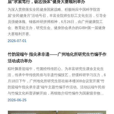
足职工专项运动需求；同时，乒乓球室更新改造项目稳步推
届“求索笃行，砺志强体”健身大赛顺利举办
进，届时将进一步完善所内健身场地配套，为常态化开展全民
为深入贯彻落实全民健身国家战略、积极响应中国科学院首
健身活动、丰富职工体育生活提供优质完备的基础条件。
届“全民健身月”活动号召，丰富全院师生职工文化生活，引导全
员强健体魄、锤炼科研拼搏精神，6月26日，由广州健康院工
会、教育处主办，研究生会、健身协会承办的GIBH第一届健身
大赛顺利开赛。
2026-07-01
竹韵迎端午 指尖承非遗——广州地化所研究生竹编手作
活动成功举办
粽叶飘香迎端午，竹篾经纬传匠心。为丰富研究生课余文化生
活，传承中华传统民俗与非遗竹编技艺，舒缓科研学习压力，6
月18日下午，广州地化所研究生部在标本楼308会议室开展“竹
韵迎端午指尖承非遗”端午主题竹编手作活动。活动以端午民俗
与竹编文化科普讲解开始，再细致介绍竹编作为国家级非物质
文化遗产的发展脉络、艺术特色与实用特性，让同学们在动手
2026-06-25
前充分领略传统工艺蕴藏的东方美学与匠人精神。本次活动设
置端午竹编画框、竹编挂件两类创作品类，实操环节，根据竹