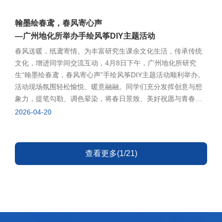
翰墨绘春鸢，春风寄心声
—广州地化所举办手绘风筝DIY主题活动
春风送暖，纸鸢寄情。为丰富研究生课余文化生活，传承传统
文化，增进同学间交流互动，4月8日下午，广州地化所研究
生“翰墨绘春鸢，春风寄心声”手绘风筝DIY主题活动顺利举办。
活动现场氛围轻松愉悦、暖意融融。同学们充分发挥创意与想
象力，提笔勾勒、调色晕染，将春日景致、美好祝愿与青春感
悟融入风筝创作。一件件独具特色的手绘风筝作品逐一呈现，
2026-04-20
现场洋溢着欢声笑语。创作完成后，同学们依次展示作品，分
享创作灵感与内心寄语，在轻松互动中增进情谊。本次活动以
手绘风筝为载体，将中华优秀传统文化与青春活力有机结合，
查看更多(1/21)
传递积极向上的生活态度，既为研究生提供了放松身心、展示
自我的平台，也进一步增强了研究所文化氛围和集体凝聚力，
助力大家以更饱满的精神状态投入日常学习与科研工作中。活
动现场和部分作品展示