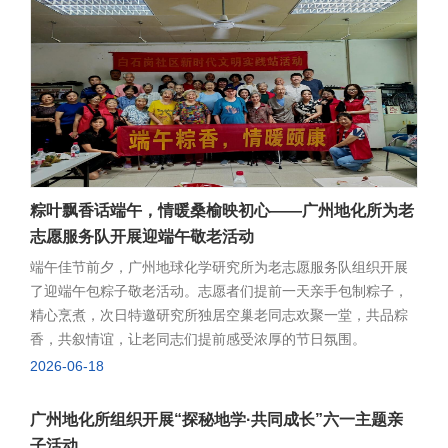
编“挑、压、穿、绕”核心技法，从竹篾梳理、框架定型到纹样编
织、流苏装饰，指尖穿梭于纤细竹篾之间，经纬交错、循序渐
进。现场氛围轻松温馨，同学们相互交流编织技巧，彼此帮忙
调整造型，在慢节奏手作中暂时放下科研忙碌，沉浸式感受传
统手工艺的独特魅力。大家结合自身创意自由搭配颜色、纹
样、流苏配饰，一件件精巧别致、独一无二的竹编作品陆续成
型。翠绿竹篾搭配端午吉祥元素，简约雅致又饱含节日祝福，
成为专属端午纪念。参加活动的同学表示，平日里长期埋头实
验、看文献，难得有机会在竹篾编织的过程中真切体会传统竹
粽叶飘香话端午，情暖桑榆映初心——广州地化所为老
篾编织的魅力和“慢工出细活”的匠心内涵。此次活动将端午佳节
志愿服务队开展迎端午敬老活动
与非遗文化有机融合，既加深了对传统节日、传统手工艺的认
端午佳节前夕，广州地球化学研究所为老志愿服务队组织开展
知认同，也增进了同学之间的交流互动，凝心聚力。竹编手作
了迎端午包粽子敬老活动。志愿者们提前一天亲手包制粽子，
活动也是研究生部推进传统文化美育、丰富研究生精神文化生
精心烹煮，次日特邀研究所独居空巢老同志欢聚一堂，共品粽
活的重要实践。后续，研究生部将持续围绕传统节日、非遗文
香，共叙情谊，让老同志们提前感受浓厚的节日氛围。
化推出更多特色主题活动，以文化浸润青年学子文化自信，引
2026-06-18
导广大研究生在深耕科研的同时，传承中华优秀传统文化，做
到文理兼修、全面成长。
广州地化所组织开展“探秘地学·共同成长”六一主题亲
子活动