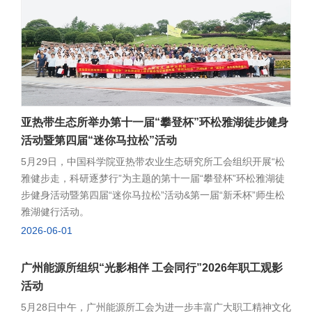
魄，立志成为国家栋梁。他同时感谢辛勤育儿的家属和兢兢业
朋友表演的演唱和舞蹈节目，赢得了一阵阵掌声，增加了节日
业的职工，表示研究所将一如既往关爱职工子女成长，为科技
里的欢乐气氛。活动的最后，由朱冠虹老师带领小朋友们开展
工作者安心科研、孩子们快乐成长创造更好环境。才艺展示环
科学实验活动，通过配置颜色、观察化学反应等趣味实验，让
节精彩纷呈。武术节目一招一式虎虎生风，尽显刚毅自信；架
孩子们在动手实践中感受科学的奇妙。广州地化所工会坚持以
子鼓节奏明快，点燃全场气氛；尤克里里弹唱旋律优美，歌声
服务职工需求为导向，持续拓展“科学+”亲子活动内涵，将科学
清脆；诗朗诵声情并茂，传递感恩之心与求知向往；还有葫芦
家精神培育、基础研究前沿动态与青少年科学素养提升有机融
丝演奏、儿歌演唱、创意表演等各具特色的节目轮番登场，20
合，通过契合儿童认知特点的方式将研究所的工作特点和主要
余个节目亮点不断，现场笑声与掌声此起彼伏。“动漫人物猜猜
亚热带生态所举办第十一届“攀登杯”环松雅湖徒步健身
内容向职工子女进行介绍，在提升孩子科学素养的同时，增强
猜”互动游戏中，孩子们争相竞猜，气氛热烈。最后，全体儿童
活动暨第四届“迷你马拉松”活动
职工子女对科研工作的理解与认同，筑牢支持科研工作的温暖
再次登台，共同唱响《歌声与微笑》，用纯真的歌声为活动画
后方。
5月29日，中国科学院亚热带农业生态研究所工会组织开展“松
上圆满句号。活动结束后，所工会主席余颖琳、副主席向银花
雅健步走，科研逐梦行”为主题的第十一届“攀登杯”环松雅湖徒
为每位参与才艺展示的小朋友颁发纪念礼品。本次亲子活动不
步健身活动暨第四届“迷你马拉松”活动&第一届“新禾杯”师生松
仅为孩子们搭建了展示自我的舞台，让他们在欢声笑语中度过
雅湖健行活动。
了一个难忘的节日，更进一步增强了研究所职工家庭的归属感
2026-06-01
和幸福感，提升了团队凝聚力。党委副书记、纪委书记侯红明
致辞合唱《歌唱祖国》节目表演
广州能源所组织“光影相伴 工会同行”2026年职工观影
活动
5月28日中午，广州能源所工会为进一步丰富广大职工精神文化