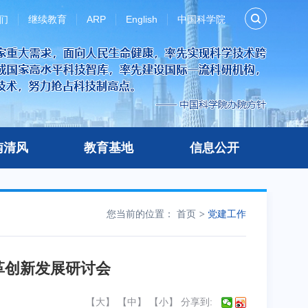
们
继续教育
ARP
English
中国科学院
南清风
教育基地
信息公开
您当前的位置：
首页
党建工作
革创新发展研讨会
【
大
】 【
中
】 【
小
】
分享到: