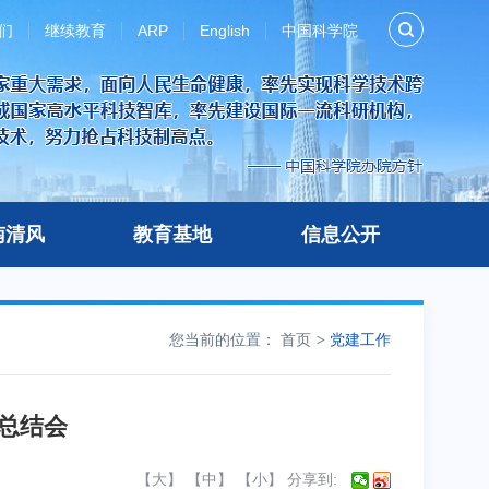
们
继续教育
ARP
English
中国科学院
南清风
教育基地
信息公开
您当前的位置：
首页
党建工作
总结会
【
大
】 【
中
】 【
小
】
分享到: