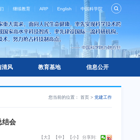
们
继续教育
ARP
English
中国科学院
南清风
教育基地
信息公开
您当前的位置：
首页
党建工作
总结会
【
大
】 【
中
】 【
小
】
分享到: